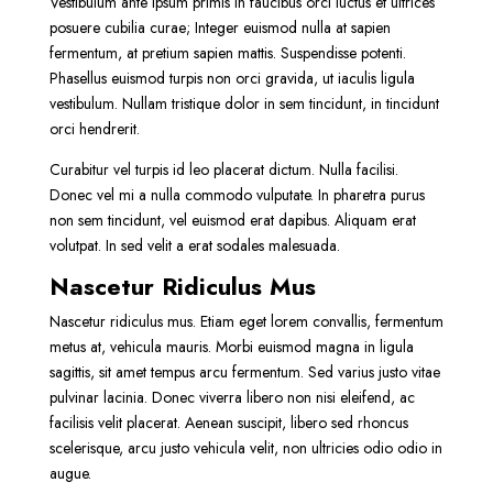
Vestibulum ante ipsum primis in faucibus orci luctus et ultrices
posuere cubilia curae; Integer euismod nulla at sapien
fermentum, at pretium sapien mattis. Suspendisse potenti.
Phasellus euismod turpis non orci gravida, ut iaculis ligula
vestibulum. Nullam tristique dolor in sem tincidunt, in tincidunt
orci hendrerit.
Curabitur vel turpis id leo placerat dictum. Nulla facilisi.
Donec vel mi a nulla commodo vulputate. In pharetra purus
non sem tincidunt, vel euismod erat dapibus. Aliquam erat
volutpat. In sed velit a erat sodales malesuada.
Nascetur Ridiculus Mus
Nascetur ridiculus mus. Etiam eget lorem convallis, fermentum
metus at, vehicula mauris. Morbi euismod magna in ligula
sagittis, sit amet tempus arcu fermentum. Sed varius justo vitae
pulvinar lacinia. Donec viverra libero non nisi eleifend, ac
facilisis velit placerat. Aenean suscipit, libero sed rhoncus
scelerisque, arcu justo vehicula velit, non ultricies odio odio in
augue.